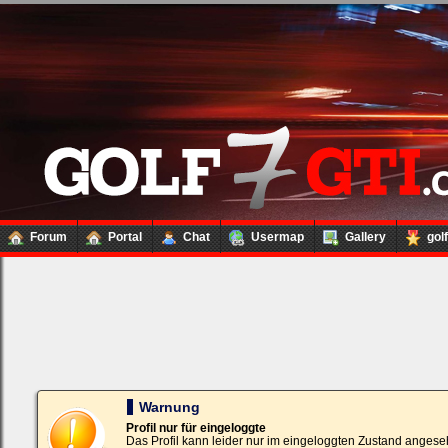
Forum
Portal
Chat
Usermap
Gallery
gol
Loginbox
Trage
bitte
in
die
nachfolgenden
Felder
Deinen
Warnung
Benutzernamen
und
Profil nur für eingeloggte
Kennwort
Das Profil kann leider nur im eingeloggten Zustand angese