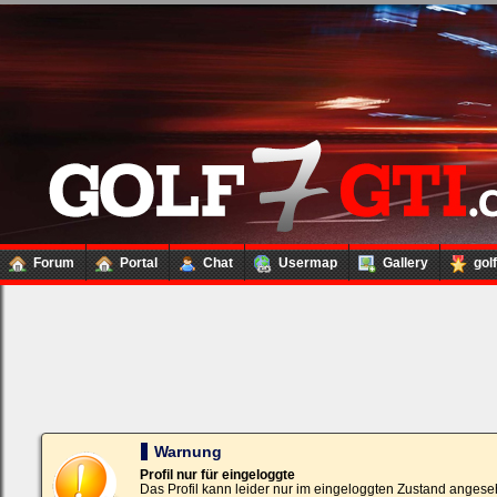
Forum
Portal
Chat
Usermap
Gallery
gol
Loginbox
Trage
bitte
in
die
nachfolgenden
Felder
Deinen
Warnung
Benutzernamen
und
Profil nur für eingeloggte
Kennwort
Das Profil kann leider nur im eingeloggten Zustand angese