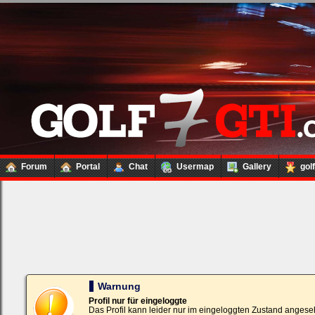
Forum
Portal
Chat
Usermap
Gallery
gol
Loginbox
Trage
bitte
in
die
nachfolgenden
Felder
Deinen
Warnung
Benutzernamen
und
Profil nur für eingeloggte
Kennwort
Das Profil kann leider nur im eingeloggten Zustand angese