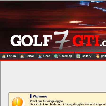
Forum
Portal
Chat
Usermap
Gallery
gol
Loginbox
Trage
bitte
in
die
nachfolgenden
Felder
Deinen
Warnung
Benutzernamen
und
Profil nur für eingeloggte
Kennwort
Das Profil kann leider nur im eingeloggten Zustand angese