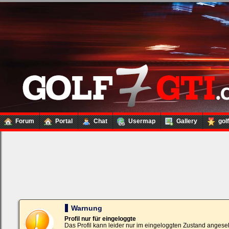
Forum
Portal
Chat
Usermap
Gallery
gol
Loginbox
Trage
bitte
in
die
nachfolgenden
Felder
Deinen
Warnung
Benutzernamen
und
Profil nur für eingeloggte
Kennwort
Das Profil kann leider nur im eingeloggten Zustand angese