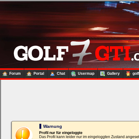
Forum
Portal
Chat
Usermap
Gallery
gol
Loginbox
Trage
bitte
in
die
nachfolgenden
Felder
Deinen
Warnung
Benutzernamen
und
Profil nur für eingeloggte
Kennwort
Das Profil kann leider nur im eingeloggten Zustand angese