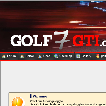
Forum
Portal
Chat
Usermap
Gallery
gol
Loginbox
Trage
bitte
in
die
nachfolgenden
Felder
Deinen
Warnung
Benutzernamen
und
Profil nur für eingeloggte
Kennwort
Das Profil kann leider nur im eingeloggten Zustand angese