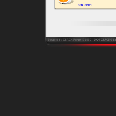
automatisch einloggen.
schließen
Onlinestatus verstec
Powered by CBACK Forum © 1999 - 2026
CBACK® So
Ich habe mein Passwort
vergessen
|
Registrieren