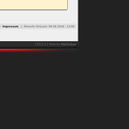
•
Impressum
|
Aktuelle Ortszeit:
08.08.2026 - 14:56
CF3.0.3.2 Style by
AllaTurkaa