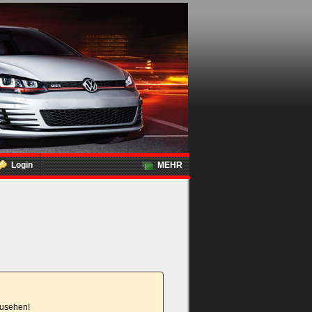
Login
MEHR
nzusehen!