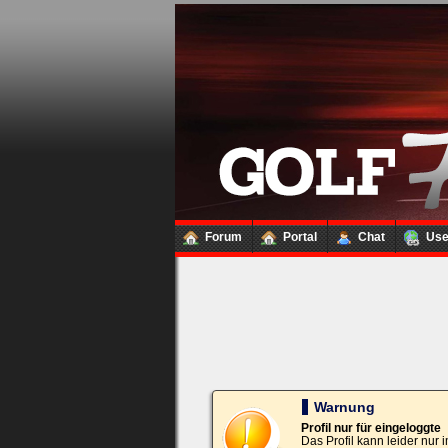
Loginbox
Trage
bitte
in
die
nachfolgenden
Felder
Deinen
Benutzernamen
und
Kennwort
Forum
Portal
Chat
Us
ein,
um
Dich
einzuloggen.
Username:
Passwort:
Warnung
Profil nur für eingeloggte
Das Profil kann leider nur
Bei jedem Besuch