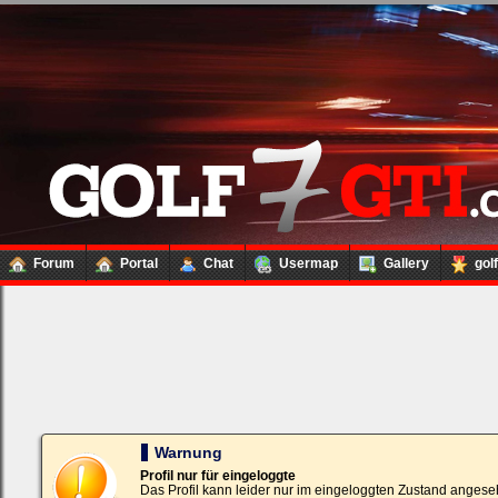
Forum
Portal
Chat
Usermap
Gallery
gol
Loginbox
Trage
bitte
in
die
nachfolgenden
Felder
Deinen
Warnung
Benutzernamen
und
Profil nur für eingeloggte
Kennwort
Das Profil kann leider nur im eingeloggten Zustand angese