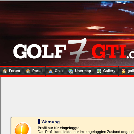
Forum
Portal
Chat
Usermap
Gallery
gol
Loginbox
Trage
bitte
in
die
nachfolgenden
Felder
Deinen
Warnung
Benutzernamen
und
Profil nur für eingeloggte
Kennwort
Das Profil kann leider nur im eingeloggten Zustand angese