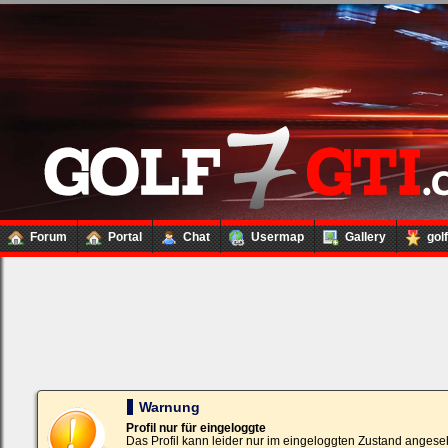
Forum
Portal
Chat
Usermap
Gallery
gol
Loginbox
Trage
bitte
in
die
nachfolgenden
Felder
Deinen
Warnung
Benutzernamen
und
Profil nur für eingeloggte
Kennwort
Das Profil kann leider nur im eingeloggten Zustand angese