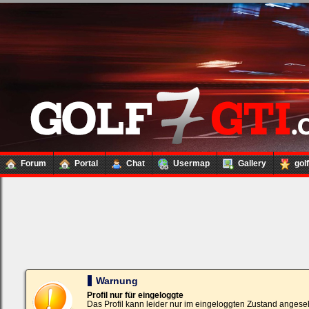
Forum
Portal
Chat
Usermap
Gallery
gol
Loginbox
Trage
bitte
in
die
nachfolgenden
Felder
Deinen
Warnung
Benutzernamen
und
Profil nur für eingeloggte
Kennwort
Das Profil kann leider nur im eingeloggten Zustand angese