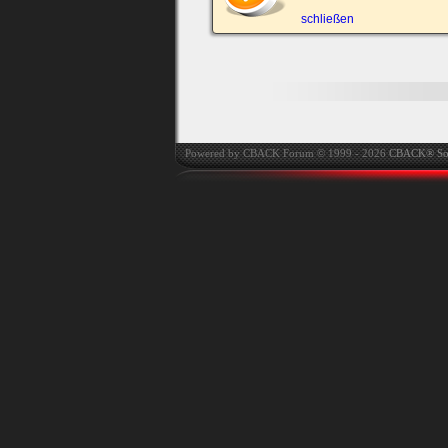
automatisch einloggen.
schließen
Onlinestatus verstec
Powered by CBACK Forum © 1999 - 2026
CBACK® So
Ich habe mein Passwort
vergessen
|
Registrieren