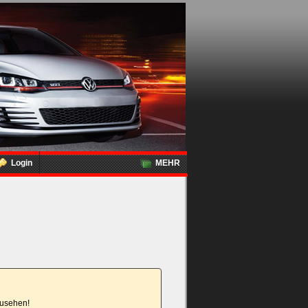
Login
MEHR
nzusehen!