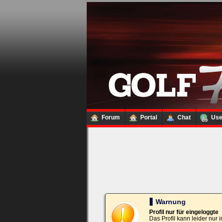
Loginbox
Trage
bitte
in
die
nachfolgenden
Felder
Deinen
Benutzernamen
und
Kennwort
Forum
Portal
Chat
Us
ein,
um
Dich
einzuloggen.
Username:
Passwort:
Warnung
Profil nur für eingeloggte
Das Profil kann leider nur
Bei jedem Besuch