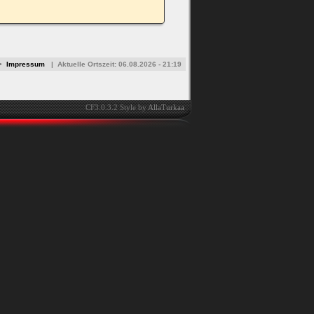
•
Impressum
|
Aktuelle Ortszeit:
06.08.2026 - 21:19
CF3.0.3.2 Style by
AllaTurkaa