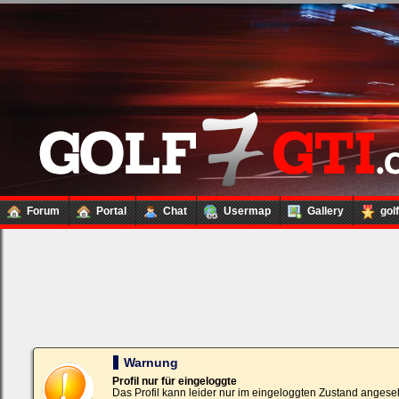
Forum
Portal
Chat
Usermap
Gallery
gol
Loginbox
Trage
bitte
in
die
nachfolgenden
Felder
Deinen
Warnung
Benutzernamen
und
Profil nur für eingeloggte
Kennwort
Das Profil kann leider nur im eingeloggten Zustand angese