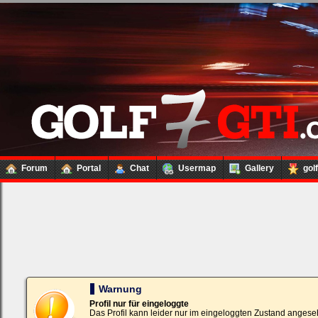
Forum
Portal
Chat
Usermap
Gallery
gol
Loginbox
Trage
bitte
in
die
nachfolgenden
Felder
Deinen
Warnung
Benutzernamen
und
Profil nur für eingeloggte
Kennwort
Das Profil kann leider nur im eingeloggten Zustand angese