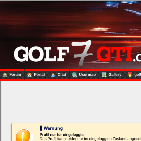
Forum
Portal
Chat
Usermap
Gallery
gol
Loginbox
Trage
bitte
in
die
nachfolgenden
Felder
Deinen
Warnung
Benutzernamen
und
Profil nur für eingeloggte
Kennwort
Das Profil kann leider nur im eingeloggten Zustand angese