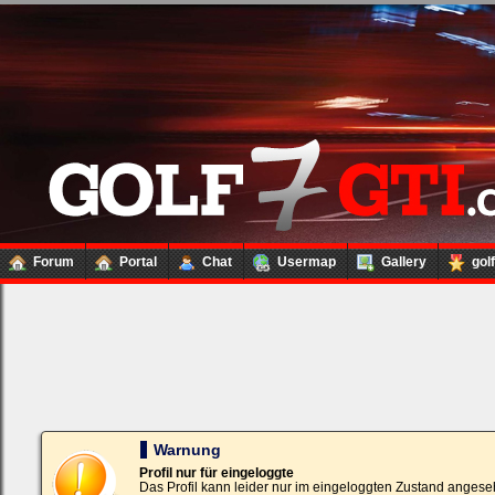
Forum
Portal
Chat
Usermap
Gallery
gol
Loginbox
Trage
bitte
in
die
nachfolgenden
Felder
Deinen
Warnung
Benutzernamen
und
Profil nur für eingeloggte
Kennwort
Das Profil kann leider nur im eingeloggten Zustand angese