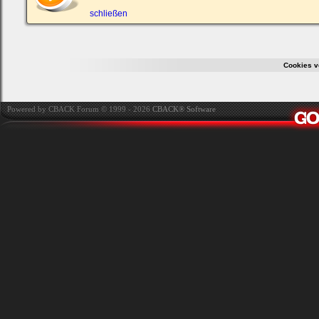
ein,
um
schließen
Dich
einzuloggen.
Username:
Cookies v
Passwort:
Powered by CBACK Forum © 1999 - 2026
CBACK® Software
Bei jedem Besuch
automatisch einloggen.
Onlinestatus verstecken.
Ich habe mein Passwort
vergessen
|
Registrieren