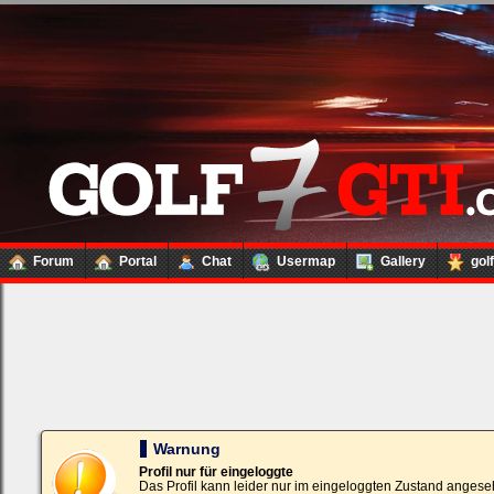
Forum
Portal
Chat
Usermap
Gallery
gol
Loginbox
Trage
bitte
in
die
nachfolgenden
Felder
Deinen
Warnung
Benutzernamen
und
Profil nur für eingeloggte
Kennwort
Das Profil kann leider nur im eingeloggten Zustand angese