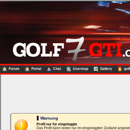
Forum
Portal
Chat
Usermap
Gallery
gol
Loginbox
Trage
bitte
in
die
nachfolgenden
Felder
Deinen
Warnung
Benutzernamen
und
Profil nur für eingeloggte
Kennwort
Das Profil kann leider nur im eingeloggten Zustand angese