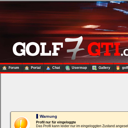
Forum
Portal
Chat
Usermap
Gallery
gol
Loginbox
Trage
bitte
in
die
nachfolgenden
Felder
Deinen
Warnung
Benutzernamen
und
Profil nur für eingeloggte
Kennwort
Das Profil kann leider nur im eingeloggten Zustand angese