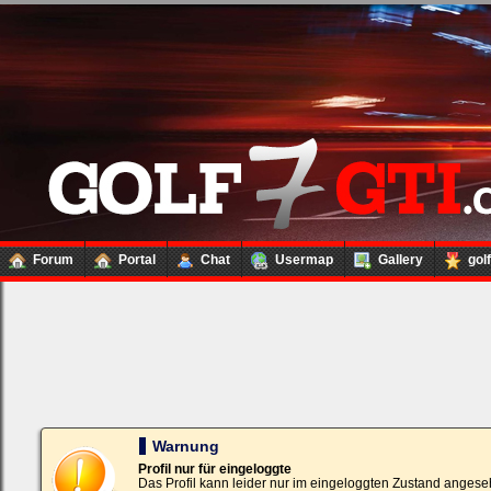
Forum
Portal
Chat
Usermap
Gallery
gol
Loginbox
Trage
bitte
in
die
nachfolgenden
Felder
Deinen
Warnung
Benutzernamen
und
Profil nur für eingeloggte
Kennwort
Das Profil kann leider nur im eingeloggten Zustand angese