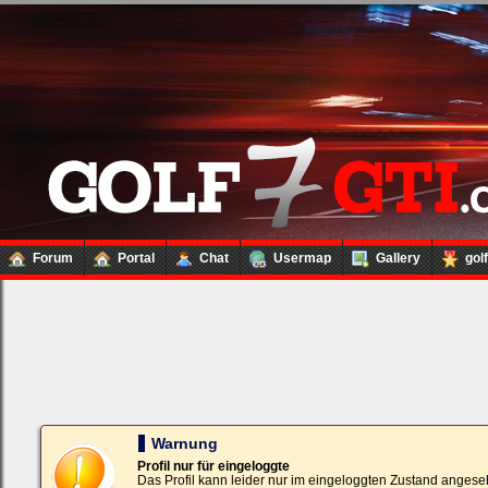
Forum
Portal
Chat
Usermap
Gallery
gol
Loginbox
Trage
bitte
in
die
nachfolgenden
Felder
Deinen
Warnung
Benutzernamen
und
Profil nur für eingeloggte
Kennwort
Das Profil kann leider nur im eingeloggten Zustand angese