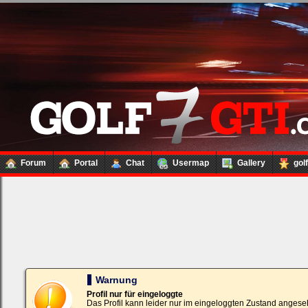
Forum
Portal
Chat
Usermap
Gallery
gol
Loginbox
Trage
bitte
in
die
nachfolgenden
Felder
Deinen
Warnung
Benutzernamen
und
Profil nur für eingeloggte
Kennwort
Das Profil kann leider nur im eingeloggten Zustand angese