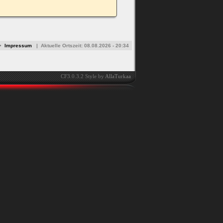
•
Impressum
|
Aktuelle Ortszeit:
08.08.2026 - 20:34
CF3.0.3.2 Style by
AllaTurkaa