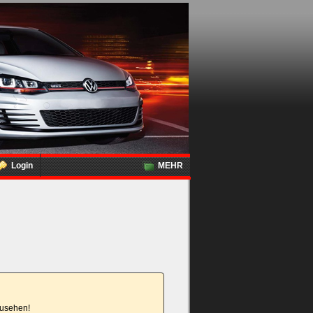
Login
MEHR
nzusehen!