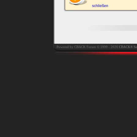
automatisch einloggen.
schließen
Onlinestatus verstec
Powered by CBACK Forum © 1999 - 2026
CBACK® So
Ich habe mein Passwort
vergessen
|
Registrieren