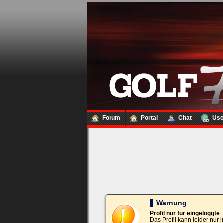
Loginbox
Trage
bitte
in
die
nachfolgenden
Felder
Deinen
Benutzernamen
und
Kennwort
Forum
Portal
Chat
Us
ein,
um
Dich
einzuloggen.
Username:
Passwort:
Warnung
Profil nur für eingeloggte
Das Profil kann leider nur
Bei jedem Besuch