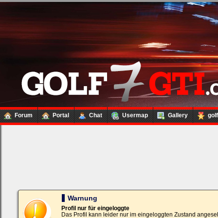
Forum
Portal
Chat
Usermap
Gallery
gol
Loginbox
Trage
bitte
in
die
nachfolgenden
Felder
Deinen
Warnung
Benutzernamen
und
Profil nur für eingeloggte
Kennwort
Das Profil kann leider nur im eingeloggten Zustand angese