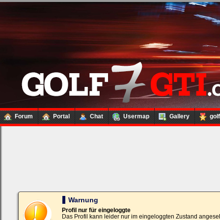
Forum
Portal
Chat
Usermap
Gallery
gol
Loginbox
Trage
bitte
in
die
nachfolgenden
Felder
Deinen
Warnung
Benutzernamen
und
Profil nur für eingeloggte
Kennwort
Das Profil kann leider nur im eingeloggten Zustand angese