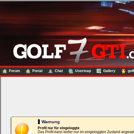
Forum
Portal
Chat
Usermap
Gallery
gol
Loginbox
Trage
bitte
in
die
nachfolgenden
Felder
Deinen
Warnung
Benutzernamen
und
Profil nur für eingeloggte
Kennwort
Das Profil kann leider nur im eingeloggten Zustand angese