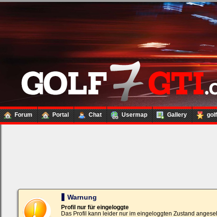
Forum
Portal
Chat
Usermap
Gallery
gol
Loginbox
Trage
bitte
in
die
nachfolgenden
Felder
Deinen
Warnung
Benutzernamen
und
Profil nur für eingeloggte
Kennwort
Das Profil kann leider nur im eingeloggten Zustand angese