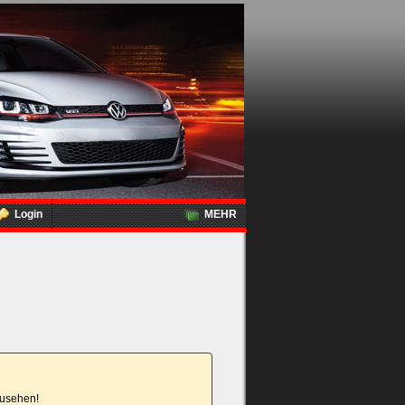
Login
MEHR
nzusehen!