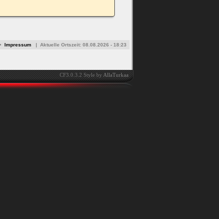
•
Impressum
|
Aktuelle Ortszeit:
08.08.2026 - 18:23
CF3.0.3.2 Style by
AllaTurkaa