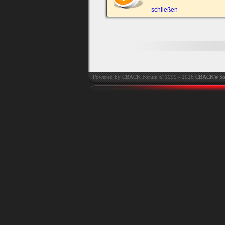
automatisch einloggen.
schließen
Onlinestatus verstec
Powered by CBACK Forum © 1999 - 2026
CBACK® So
Ich habe mein Passwort
vergessen
|
Registrieren