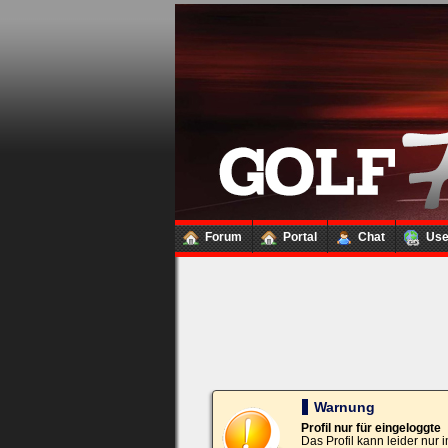
Loginbox
Trage
bitte
in
die
nachfolgenden
Felder
Deinen
Benutzernamen
und
Kennwort
Forum
Portal
Chat
Us
ein,
um
Dich
einzuloggen.
Username:
Passwort:
Warnung
Profil nur für eingeloggte
Das Profil kann leider nur
Bei jedem Besuch