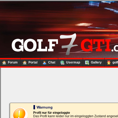
Forum
Portal
Chat
Usermap
Gallery
gol
Loginbox
Trage
bitte
in
die
nachfolgenden
Felder
Deinen
Warnung
Benutzernamen
und
Profil nur für eingeloggte
Kennwort
Das Profil kann leider nur im eingeloggten Zustand angese