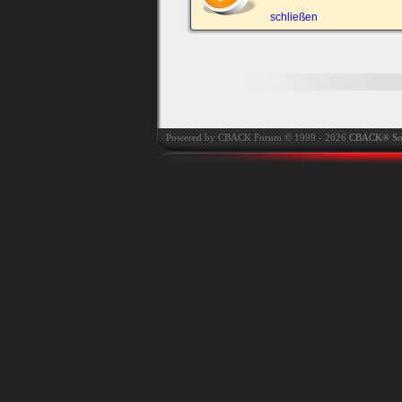
automatisch einloggen.
schließen
Onlinestatus verstec
Powered by CBACK Forum © 1999 - 2026
CBACK® So
Ich habe mein Passwort
vergessen
|
Registrieren