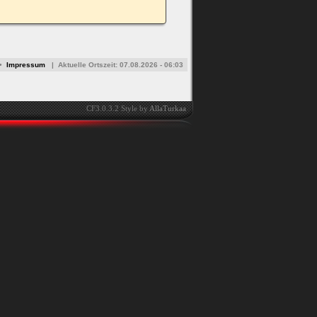
•
Impressum
|
Aktuelle Ortszeit:
07.08.2026 - 06:03
CF3.0.3.2 Style by
AllaTurkaa