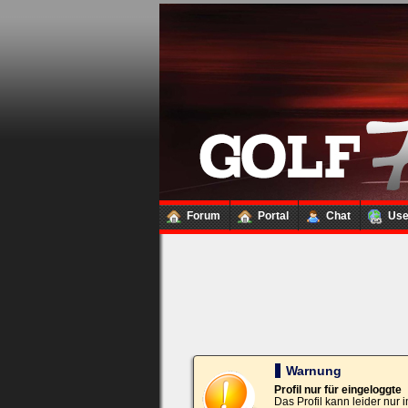
Loginbox
Trage
bitte
in
die
nachfolgenden
Felder
Deinen
Benutzernamen
und
Kennwort
Forum
Portal
Chat
Us
ein,
um
Dich
einzuloggen.
Username:
Passwort:
Warnung
Profil nur für eingeloggte
Das Profil kann leider nur
Bei jedem Besuch