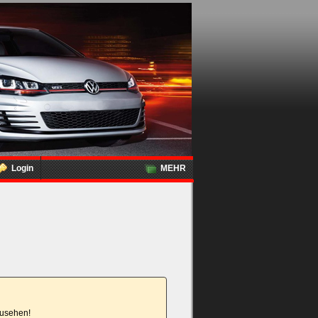
Login
MEHR
nzusehen!