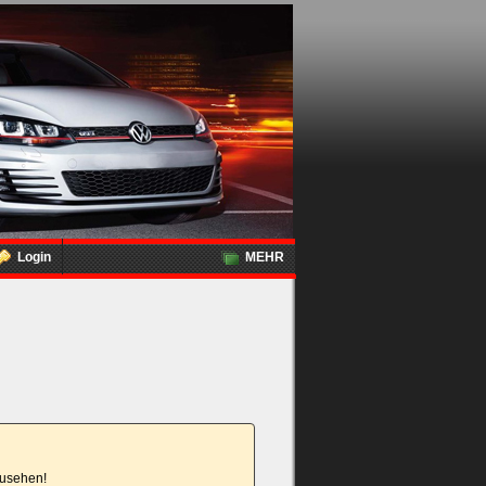
Login
MEHR
nzusehen!