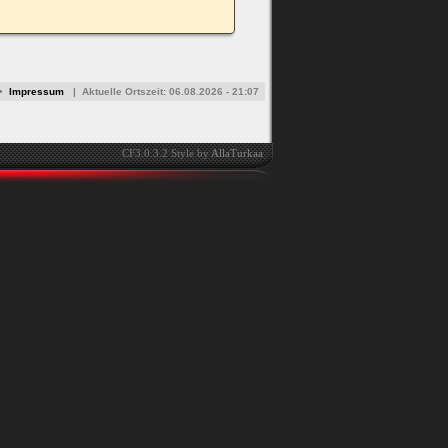
•
Impressum
|
Aktuelle Ortszeit:
06.08.2026 - 21:07
CF3.0.3.2 Style by
AllaTurkaa