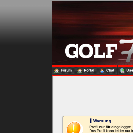
Loginbox
Trage
bitte
in
die
nachfolgenden
Felder
Deinen
Benutzernamen
und
Kennwort
Forum
Portal
Chat
Us
ein,
um
Dich
einzuloggen.
Username:
Passwort:
Warnung
Profil nur für eingeloggte
Das Profil kann leider nur
Bei jedem Besuch