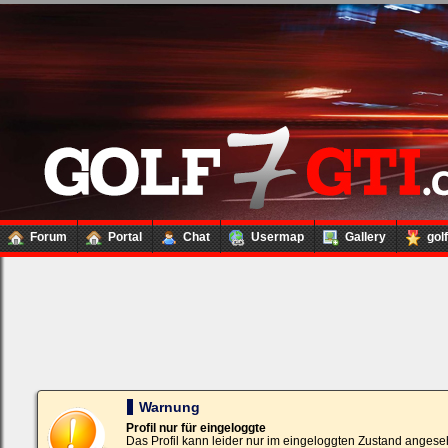
Forum
Portal
Chat
Usermap
Gallery
gol
Loginbox
Trage
bitte
in
die
nachfolgenden
Felder
Deinen
Warnung
Benutzernamen
und
Profil nur für eingeloggte
Kennwort
Das Profil kann leider nur im eingeloggten Zustand angese