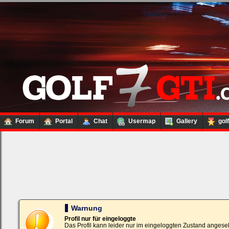
Forum
Portal
Chat
Usermap
Gallery
gol
Loginbox
Trage
bitte
in
die
nachfolgenden
Felder
Deinen
Warnung
Benutzernamen
und
Profil nur für eingeloggte
Kennwort
Das Profil kann leider nur im eingeloggten Zustand angese