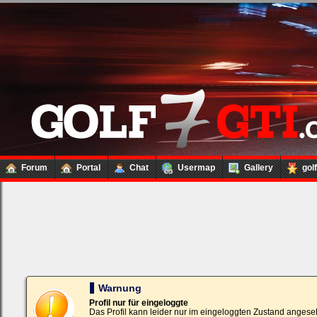
Forum
Portal
Chat
Usermap
Gallery
gol
Loginbox
Trage
bitte
in
die
nachfolgenden
Felder
Deinen
Warnung
Benutzernamen
und
Profil nur für eingeloggte
Kennwort
Das Profil kann leider nur im eingeloggten Zustand angese