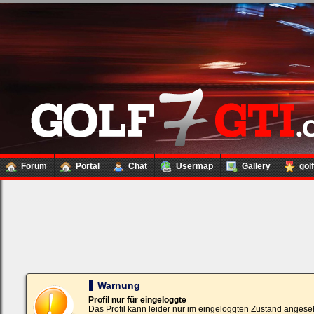
Forum
Portal
Chat
Usermap
Gallery
gol
Loginbox
Trage
bitte
in
die
nachfolgenden
Felder
Deinen
Warnung
Benutzernamen
und
Profil nur für eingeloggte
Kennwort
Das Profil kann leider nur im eingeloggten Zustand angese