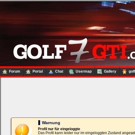
Forum
Portal
Chat
Usermap
Gallery
gol
Loginbox
Trage
bitte
in
die
nachfolgenden
Felder
Deinen
Warnung
Benutzernamen
und
Profil nur für eingeloggte
Kennwort
Das Profil kann leider nur im eingeloggten Zustand angese