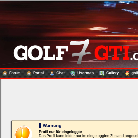
Forum
Portal
Chat
Usermap
Gallery
gol
Loginbox
Trage
bitte
in
die
nachfolgenden
Felder
Deinen
Warnung
Benutzernamen
und
Profil nur für eingeloggte
Kennwort
Das Profil kann leider nur im eingeloggten Zustand angese