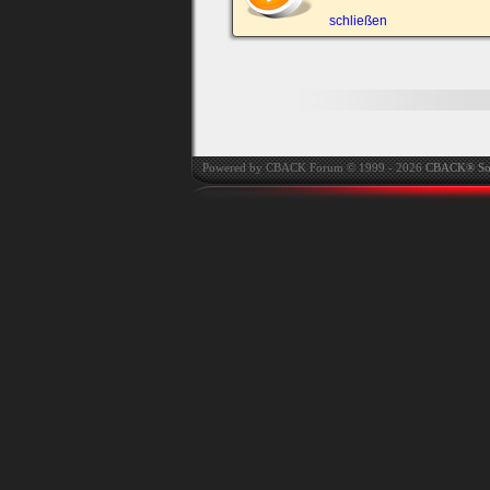
automatisch einloggen.
schließen
Onlinestatus verstec
Powered by CBACK Forum © 1999 - 2026
CBACK® So
Ich habe mein Passwort
vergessen
|
Registrieren