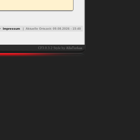
•
Impressum
|
Aktuelle Ortszeit:
09.08.2026 - 15:40
CF3.0.3.2 Style by
AllaTurkaa