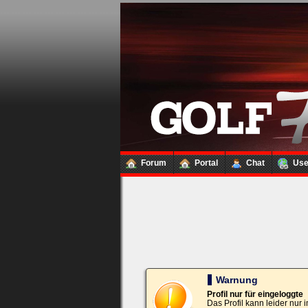
Loginbox
Trage
bitte
in
die
nachfolgenden
Felder
Deinen
Benutzernamen
und
Kennwort
Forum
Portal
Chat
Us
ein,
um
Dich
einzuloggen.
Username:
Passwort:
Warnung
Profil nur für eingeloggte
Das Profil kann leider nur
Bei jedem Besuch