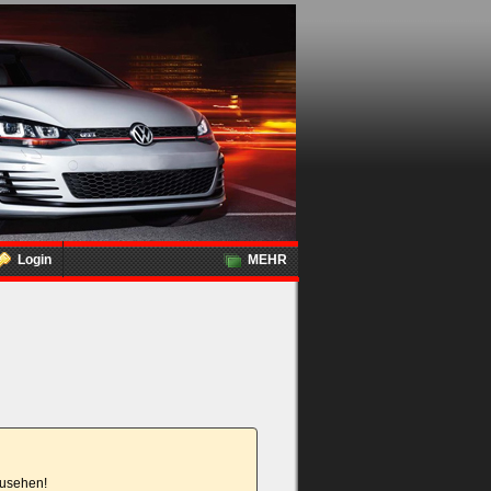
Login
MEHR
nzusehen!