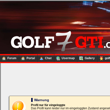
Forum
Portal
Chat
Usermap
Gallery
gol
Loginbox
Trage
bitte
in
die
nachfolgenden
Felder
Deinen
Warnung
Benutzernamen
und
Profil nur für eingeloggte
Kennwort
Das Profil kann leider nur im eingeloggten Zustand angese