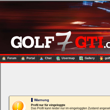
Forum
Portal
Chat
Usermap
Gallery
gol
Loginbox
Trage
bitte
in
die
nachfolgenden
Felder
Deinen
Warnung
Benutzernamen
und
Profil nur für eingeloggte
Kennwort
Das Profil kann leider nur im eingeloggten Zustand angese