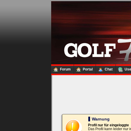
Loginbox
Trage
bitte
in
die
nachfolgenden
Felder
Deinen
Benutzernamen
und
Kennwort
Forum
Portal
Chat
Us
ein,
um
Dich
einzuloggen.
Username:
Passwort:
Warnung
Profil nur für eingeloggte
Das Profil kann leider nur
Bei jedem Besuch