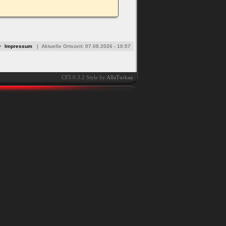
•
Impressum
|
Aktuelle Ortszeit:
07.08.2026 - 10:57
CF3.0.3.2 Style by
AllaTurkaa