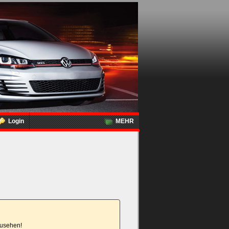
Login
MEHR
nzusehen!