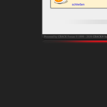
automatisch einloggen.
schließen
Onlinestatus verstec
Powered by CBACK Forum © 1999 - 2026
CBACK® So
Ich habe mein Passwort
vergessen
|
Registrieren