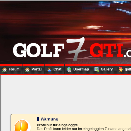
Forum
Portal
Chat
Usermap
Gallery
gol
Loginbox
Trage
bitte
in
die
nachfolgenden
Felder
Deinen
Warnung
Benutzernamen
und
Profil nur für eingeloggte
Kennwort
Das Profil kann leider nur im eingeloggten Zustand angese