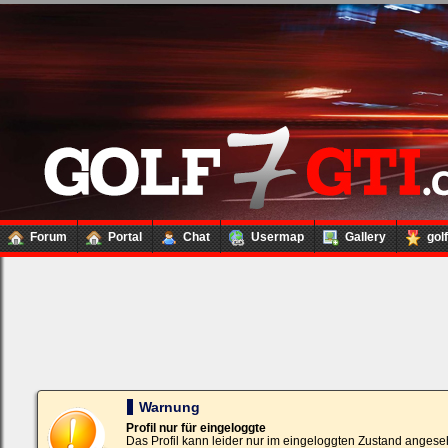
Forum
Portal
Chat
Usermap
Gallery
gol
Loginbox
Trage
bitte
in
die
nachfolgenden
Felder
Deinen
Warnung
Benutzernamen
und
Profil nur für eingeloggte
Kennwort
Das Profil kann leider nur im eingeloggten Zustand angese