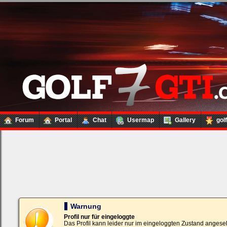
Forum
Portal
Chat
Usermap
Gallery
gol
Loginbox
Trage
bitte
in
die
nachfolgenden
Felder
Deinen
Warnung
Benutzernamen
und
Profil nur für eingeloggte
Kennwort
Das Profil kann leider nur im eingeloggten Zustand angese