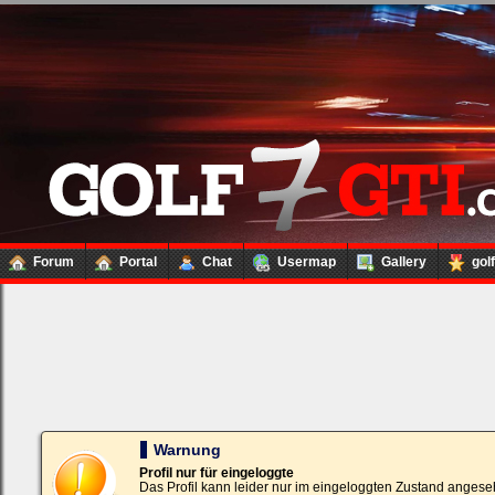
Forum
Portal
Chat
Usermap
Gallery
gol
Loginbox
Trage
bitte
in
die
nachfolgenden
Felder
Deinen
Warnung
Benutzernamen
und
Profil nur für eingeloggte
Kennwort
Das Profil kann leider nur im eingeloggten Zustand angese