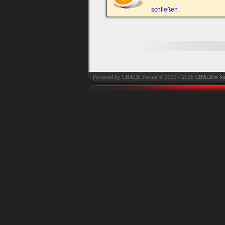
automatisch einloggen.
schließen
Onlinestatus verstec
Powered by CBACK Forum © 1999 - 2026
CBACK® So
Ich habe mein Passwort
vergessen
|
Registrieren