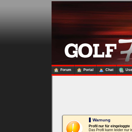
Loginbox
Trage
bitte
in
die
nachfolgenden
Felder
Deinen
Benutzernamen
und
Kennwort
Forum
Portal
Chat
Us
ein,
um
Dich
einzuloggen.
Username:
Passwort:
Warnung
Profil nur für eingeloggte
Das Profil kann leider nur
Bei jedem Besuch