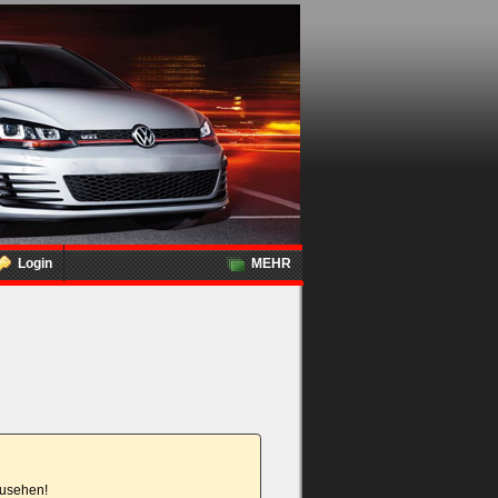
Login
MEHR
nzusehen!