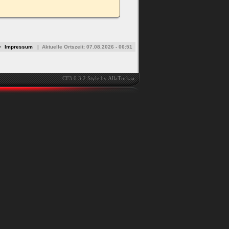
•
Impressum
|
Aktuelle Ortszeit:
07.08.2026 - 06:51
CF3.0.3.2 Style by
AllaTurkaa