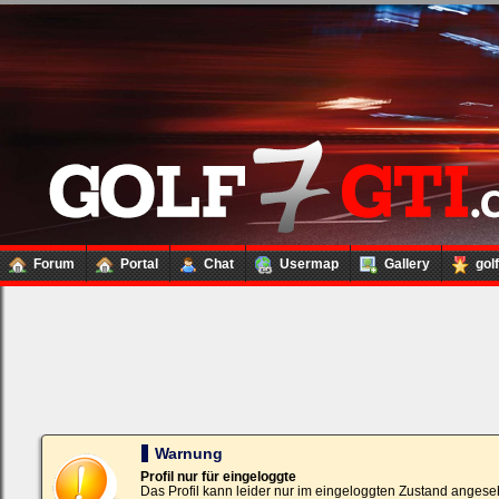
Forum
Portal
Chat
Usermap
Gallery
gol
Loginbox
Trage
bitte
in
die
nachfolgenden
Felder
Deinen
Warnung
Benutzernamen
und
Profil nur für eingeloggte
Kennwort
Das Profil kann leider nur im eingeloggten Zustand angese