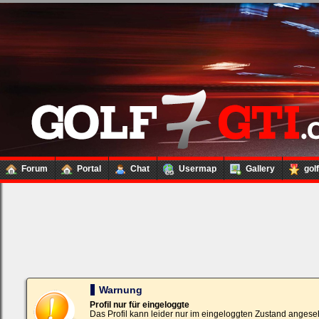
Forum
Portal
Chat
Usermap
Gallery
gol
Loginbox
Trage
bitte
in
die
nachfolgenden
Felder
Deinen
Warnung
Benutzernamen
und
Profil nur für eingeloggte
Kennwort
Das Profil kann leider nur im eingeloggten Zustand angese