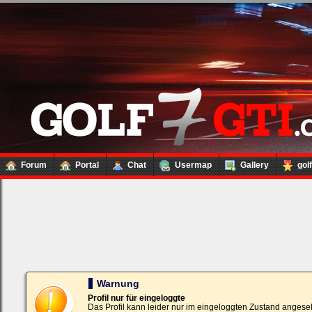
Forum
Portal
Chat
Usermap
Gallery
gol
Loginbox
Trage
bitte
in
die
nachfolgenden
Felder
Deinen
Warnung
Benutzernamen
und
Profil nur für eingeloggte
Kennwort
Das Profil kann leider nur im eingeloggten Zustand angese